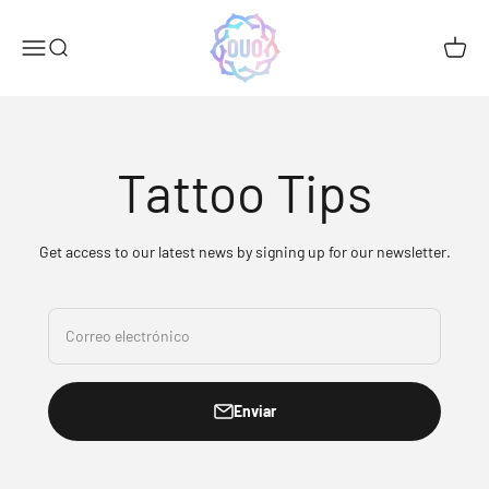
Ir al contenido
OUO MX
Menú
Buscar
Carrito
Tattoo Tips
Get access to our latest news by signing up for our newsletter.
Correo electrónico
Enviar